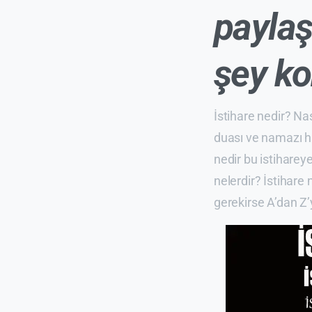
paylaş
şey k
İstihare nedir? Na
duası ve namazı hak
nedir bu istihare
nelerdir? İstihare 
gerekirse A’dan Z’ye