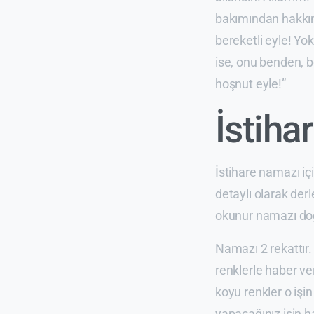
bakımından hakkımd
bereketli eyle! Y
ise, onu benden, b
hoşnut eyle!”
İstiha
İstihare namazı iç
detaylı olarak derl
okunur namazı doğr
Namazı 2 rekattır.
renklerle haber ve
koyu renkler o işin 