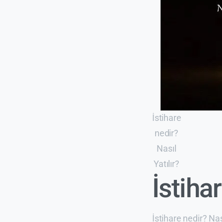
İstihare
nedir?
Nasıl
Yatılır?
İstihar
İstihare nedir? Nas