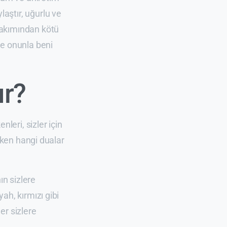
aştır, uğurlu ve
bakımından kötü
ve onunla beni
ır?
leri, sizler için
ırken hangi dualar
ın sizlere
ah, kırmızı gibi
ler sizlere