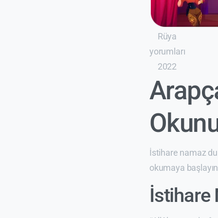
Rüya
yorumları
2022
Arapça
Okun
İstihare namaz dua
okumaya başlayını
İstihar