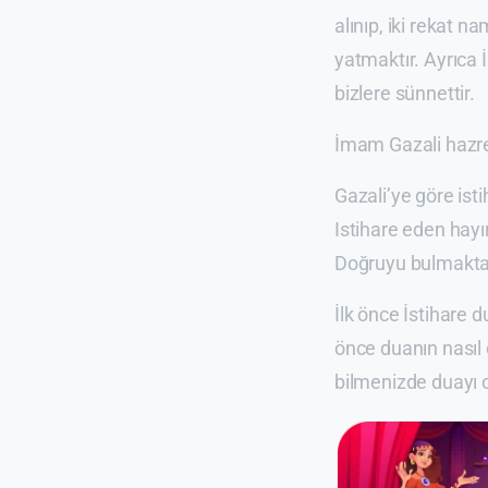
alınıp, iki rekat n
yatmaktır. Ayrıca 
bizlere sünnettir.
İmam Gazali hazret
Gazali’ye göre is
Istihare eden hayı
Doğruyu bulmakta
İlk önce İstihare 
önce duanın nasıl 
bilmenizde duayı o