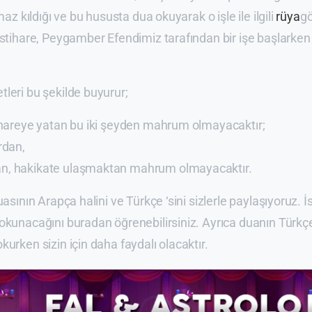
amaz kıldığı ve bu hususta dua okuyarak o işle ile ilgili
rüya
gö
İstihare, Peygamber Efendimiz tarafından bir işe başlarken 
leri bu şekilde buyurur;
tihareye yatan bu iki şeyden mahrum olmayacaktır;
rdan,
n, hakikate ulaşmaktan mahrum olmayacaktır.
duasının Arapça halini ve Türkçe ‘sini sizlerle paylaşıyoruz.
okunacağını buradan öğrenebilirsiniz. Ayrıca duanın Türkç
kurken sizin için daha faydalı olacaktır.