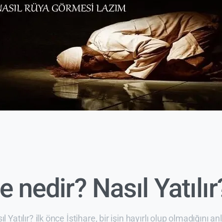
e nedir? Nasıl Yatılır
ıl Yatılır? ilk önce İstihare, bir işin hayırlı olup olmadığını 