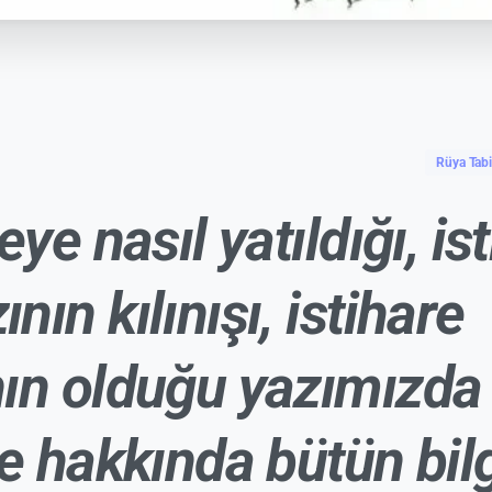
Rüya Tabir
eye nasıl yatıldığı, is
ın kılınışı, istihare
ın olduğu yazımızda
re hakkında bütün bilg