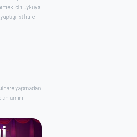
rmek için uykuya
yaptığı istihare
 İstihare yapmadan
e anlamını