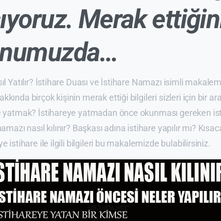
ıyoruz. Merak ettiğin
onumuzda…
sıl Yatılır? İstihare Duası ve İstihare Namazı isimli makalem
kında birçok kişinin merak ettiği bilgileri sizleri için bir ara
ye yatmak? İstihareye yatmadan önce okunması gereken isti
namazı nasıl kılınır? Başkası adına istihare yapılır mı? Kısa
 istihare ile ilgili bilgileri bu makalemizde bulabilirsiniz.