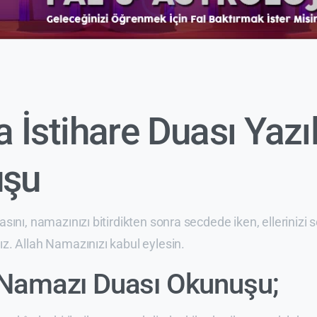
 İstihare Duası Yazıl
uşu
sını, namazınızı bitirdikten sonra secdede iken, ellerinizi
z. Allah Namazınızı kabul eylesin.
e Namazı Duası Okunuşu;