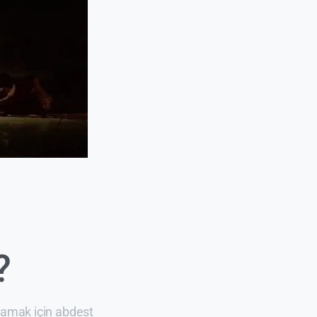
?
anlamak için abdest