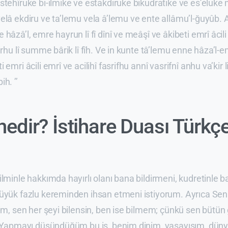
stehîruke bi-ilmike ve estakdiruke bikudratike ve es’eluke m
elâ ekdiru ve ta’lemu vela â’lemu ve ente allâmu’l-ğuyûb.
hâzâ’l, emre hayrun lî fî dînî ve meâşî ve âkibeti emrî âcili 
irhu lî summe bârik lî fîh. Ve in kunte tâ’lemu enne hâza’l-emr
 emri âcili emrî ve acilihî fasrifhu annî vasrifnî anhu va’kir
h. ’’
 nedir? İstihare Duası Türkç
ilminle hakkımda hayırlı olanı bana bildirmeni, kudretinle
büyük fazlu kereminden ihsan etmeni istiyorum. Ayrıca Sen
im, sen her şeyi bilensin, ben ise bilmem; çünkü sen bütün gi
m! Yapmayı düşündüğüm bu iş, benim dinim, yaşayışım, dün