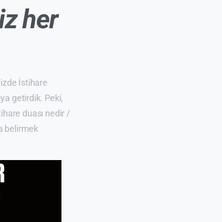
iz her
izde İstihare
ya getirdik. Peki,
hare duası nedir /
ca belirmek