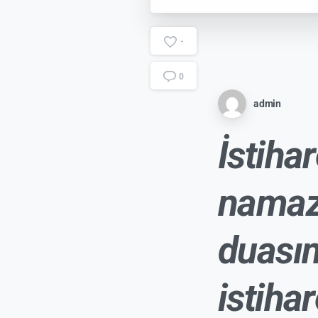
-
0
admin
İstihar
namazın
duasın
istiha