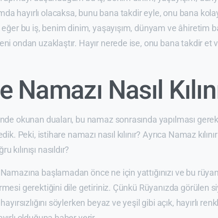
a hayırlı olacaksa, bunu bana takdir eyle, onu bana kolayl
ok eğer bu iş, benim dinim, yaşayışım, dünyam ve âhiretim 
eni ondan uzaklaştır. Hayır nerede ise, onu bana takdir et 
re Namazı Nasıl Kılın
inde okunan duaları, bu namaz sonrasında yapılması gereken
edik. Peki, istihare namazı nasıl kılınır? Ayrıca Namaz kılın
u kılınışı nasıldır?
 Namazına başlamadan önce ne için yattığınızı ve bu rüyan
rmesi gerektiğini dile getiriniz. Çünkü Rüyanızda görülen siy
hayırsızlığını söylerken beyaz ve yeşil gibi açık, hayırlı renk