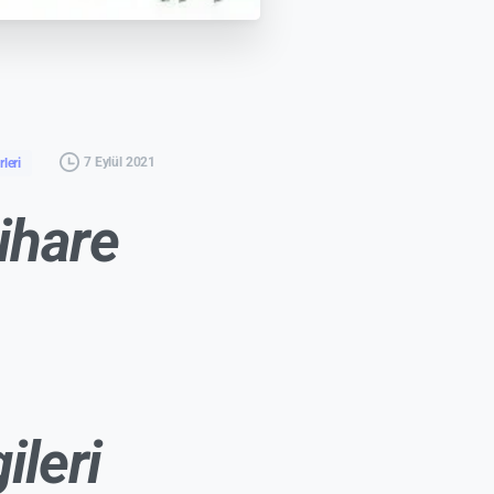
7 Eylül 2021
leri
tihare
ileri