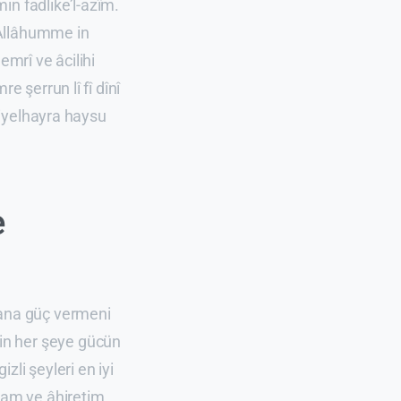
in fadlike’l-azîm.
 Allâhumme in
emrî ve âcilihi
e şerrun lî fî dînî
 liyelhayra haysu
e
 bana güç vermeni
in her şeye gücün
zli şeyleri en iyi
yam ve âhiretim