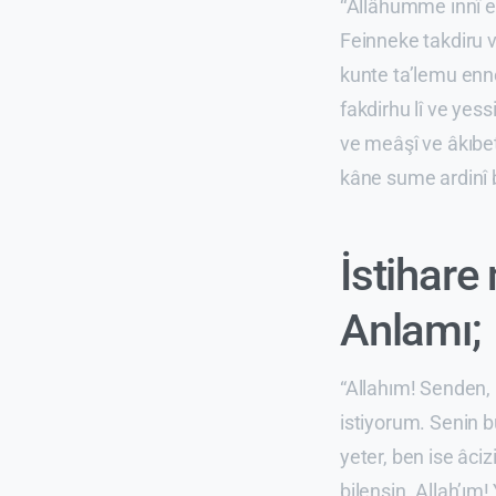
‘‘Allâhumme innî e
Feinneke takdiru v
kunte ta’lemu enne 
fakdirhu lî ve yess
ve meâşî ve âkıbeti
kâne sume ardinî bi
İstihare
Anlamı;
“Allahım! Senden, 
istiyorum. Senin 
yeter, ben ise âciz
bilensin. Allah’ı