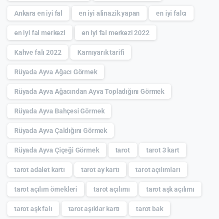
Ankara en iyi fal
en iyi alinazik yapan
en iyi falcı
en iyi fal merkezi
en iyi fal merkezi 2022
Kahve falı 2022
Karnıyarık tarifi
Rüyada Ayva Ağacı Görmek
Rüyada Ayva Ağacından Ayva Topladığını Görmek
Rüyada Ayva Bahçesi Görmek
Rüyada Ayva Çaldığını Görmek
Rüyada Ayva Çiçeği Görmek
tarot
tarot 3 kart
tarot adalet kartı
tarot ay kartı
tarot açılımları
tarot açılım örnekleri
tarot açılımı
tarot aşk açılımı
tarot aşk falı
tarot aşıklar kartı
tarot bak