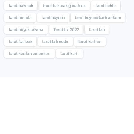
tarot bakmak
tarot bakmak günah mı
tarot baktır
tarot burada
tarot büyücü
tarot büyücü kartı anlamı
tarot büyük arkana
Tarot fal 2022
tarot falı
tarot falı bak
tarot falı nedir
tarot kartları
tarot kartları anlamları
tarot kartı