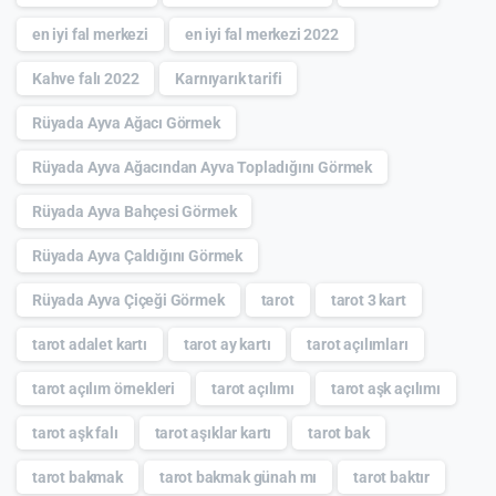
en iyi fal merkezi
en iyi fal merkezi 2022
Kahve falı 2022
Karnıyarık tarifi
Rüyada Ayva Ağacı Görmek
Rüyada Ayva Ağacından Ayva Topladığını Görmek
Rüyada Ayva Bahçesi Görmek
Rüyada Ayva Çaldığını Görmek
Rüyada Ayva Çiçeği Görmek
tarot
tarot 3 kart
tarot adalet kartı
tarot ay kartı
tarot açılımları
tarot açılım örnekleri
tarot açılımı
tarot aşk açılımı
tarot aşk falı
tarot aşıklar kartı
tarot bak
tarot bakmak
tarot bakmak günah mı
tarot baktır