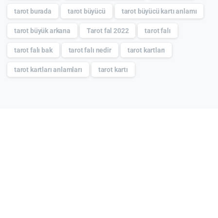
tarot burada
tarot büyücü
tarot büyücü kartı anlamı
tarot büyük arkana
Tarot fal 2022
tarot falı
tarot falı bak
tarot falı nedir
tarot kartları
tarot kartları anlamları
tarot kartı