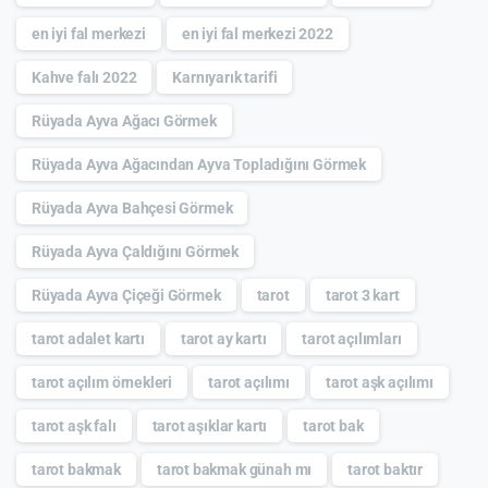
en iyi fal merkezi
en iyi fal merkezi 2022
Kahve falı 2022
Karnıyarık tarifi
Rüyada Ayva Ağacı Görmek
Rüyada Ayva Ağacından Ayva Topladığını Görmek
Rüyada Ayva Bahçesi Görmek
Rüyada Ayva Çaldığını Görmek
Rüyada Ayva Çiçeği Görmek
tarot
tarot 3 kart
tarot adalet kartı
tarot ay kartı
tarot açılımları
tarot açılım örnekleri
tarot açılımı
tarot aşk açılımı
tarot aşk falı
tarot aşıklar kartı
tarot bak
tarot bakmak
tarot bakmak günah mı
tarot baktır