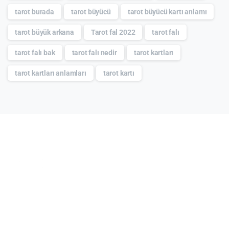
tarot burada
tarot büyücü
tarot büyücü kartı anlamı
tarot büyük arkana
Tarot fal 2022
tarot falı
tarot falı bak
tarot falı nedir
tarot kartları
tarot kartları anlamları
tarot kartı