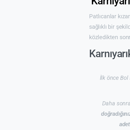
Karnıyarı
Patlıcanlar kıza
sağlıklı bir şeki
közledikten sonra
Karnıyarık
İlk önce Bol
Daha sonr
doğradığını
adet