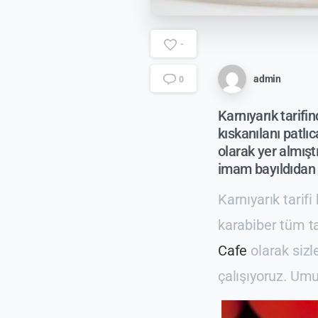
-
admin
0
Karnıyarık tarif
kıskanılanı patl
olarak yer almışt
imam bayıldıdan a
Karnıyarık tarifi
karabiber tüm ta
Cafe
olarak sizl
çalışıyoruz. Um