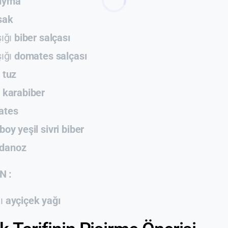
ıyma
sak
şığı
biber salçası
şığı
domates salçası
ı
tuz
ı
karabiber
ates
boy yeşil sivri biber
danoz
N :
ğı
ayçiçek yağı