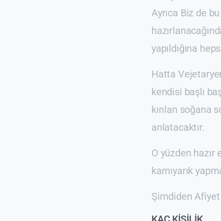
Ayrıca Biz de bu 
hazırlanacağınd
yapıldığına heps
Hatta Vejetarye
kendisi başlı ba
kırılan soğana s
anlatacaktır.
O yüzden hazır e
karnıyarık yapma
Şimdiden Afiyet
KAÇ KİŞİLİK