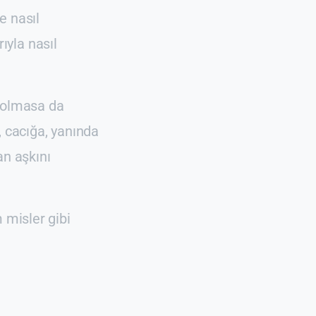
e nasıl
ıyla nasıl
k olmasa da
, cacığa, yanında
an aşkını
 misler gibi