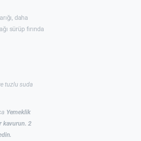
arığı, daha
yağı sürüp fırında
ve tuzlu suda
ıca
Yemeklik
r kavurun. 2
edin.