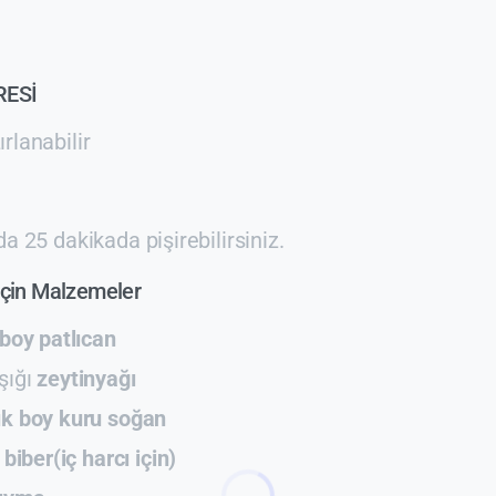
RESİ
rlanabilir
İ
a 25 dakikada pişirebilirsiniz.
 İçin Malzemeler
 boy patlıcan
şığı
zeytinyağı
k boy kuru soğan
 biber(iç harcı için)