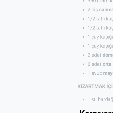
350 gram
k
2 diş
sarım
1/2 tatlı ka
1/2 tatlı ka
1 çay kaşığ
1 çay kaşığ
2 adet
dom
6 adet
orta 
1 avuç
may
KIZARTMAK İÇİ
1 su barda