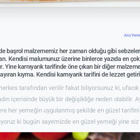
Ana Yeme
inde başrol malzememiz her zaman olduğu gibi sebzeler
ıcan. Kendisi malumunuz üzerine binlerce yazıda en çok
ır. Yine karnıyarık tarifinde öne çıkan bir diğer malzeme 
yıran kıyma. Kendisi karnıyarık tarifini de lezzet getiri
 herkes tarafından verilir fakat biliyorsunuz ki, ufacık
dın içerisinde büyük bir değişikliğe neden olabilir. 
ere her yemeğin uygulanmış şekilde en güzel tarifi
uyoruz ki bugün sayemizde en güzel yemeği yine siz