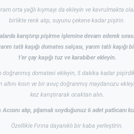
ram orta yağlı kıymayı da ekleyin ve kavrulmakta ol
birlikte renk alıp, suyunu çekene kadar pişirin.
alarda karıştırıp pişirme işlemine devam ederek sıras
arım tatlı kaşığı domates salçası, yarım tatlı kaşığı bi
1’er çay kaşığı tuz ve karabiber ekleyin.
p doğranmış domatesi ekleyin, 5 dakika kadar pişirdi
n altını kısın ve bir avuç doğranmış maydanozu ekley
kez karıştırarak ocaktan alın.
a
Acısını alıp, pijamalı soyduğunuz 6 adet patlıcanı kı
Özellikle Fırına dayanıklı bir kaba yerleştirin.