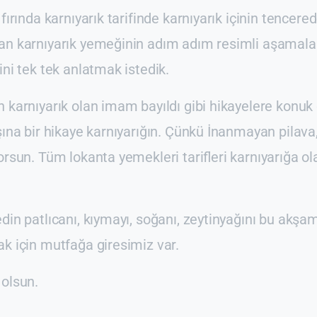
fırında karnıyarık tarifinde karnıyarık içinin tencered
an karnıyarık yemeğinin adım adım resimli aşamalar
ini tek tek anlatmak istedik.
n karnıyarık olan imam bayıldı gibi hikayelere konu
şına bir hikaye karnıyarığın. Çünkü İnanmayan pilava
orsun. Tüm lokanta yemekleri tarifleri karnıyarığa ol
din patlıcanı, kıymayı, soğanı, zeytinyağını bu akşam
k için mutfağa giresimiz var.
 olsun.