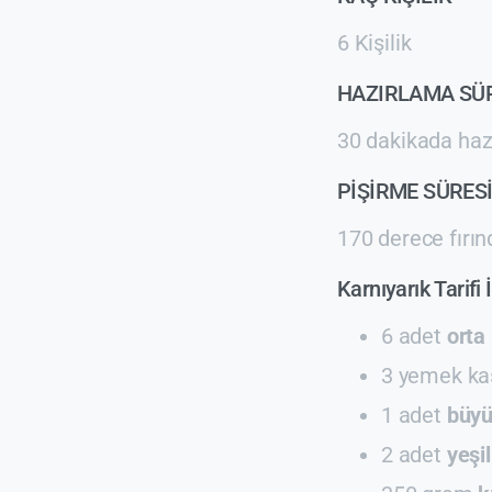
6 Kişilik
HAZIRLAMA SÜ
30 dakikada hazı
PİŞİRME SÜRES
170 derece fırınd
Karnıyarık Tarifi
6 adet
orta
3 yemek ka
1 adet
büyü
2 adet
yeşil