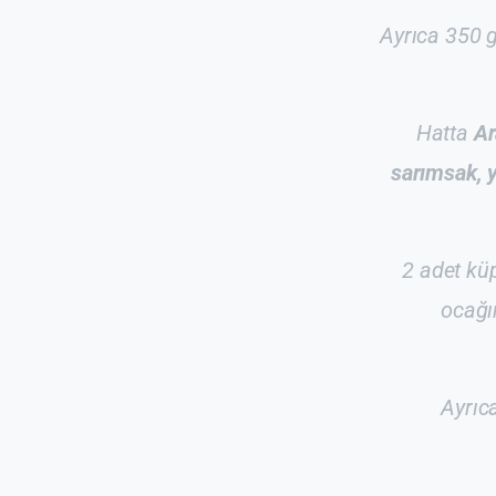
Ayrıca 350 g
Hatta
Ar
sarımsak, y
2 adet kü
ocağı
Ayrıc