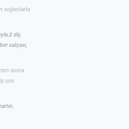
an soğanlarla
ıyla
,
2 diş
ber salçası,
kten sonra
ip son
zartın.