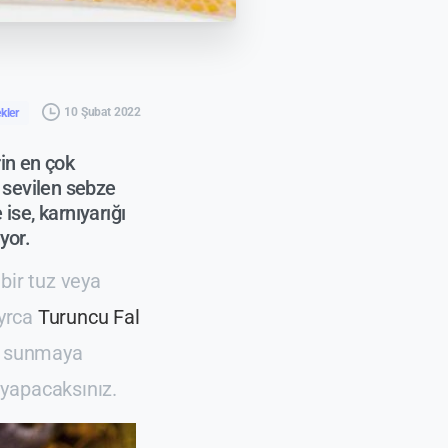
10 Şubat 2022
kler
in en çok
 sevilen sebze
ise, karnıyarığı
yor.
 bir tuz veya
Ayrca
Turuncu Fal
ni sunmaya
 yapacaksınız.