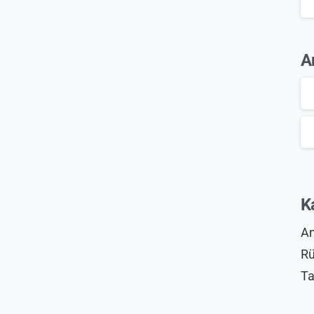
A
K
An
Rü
Ta