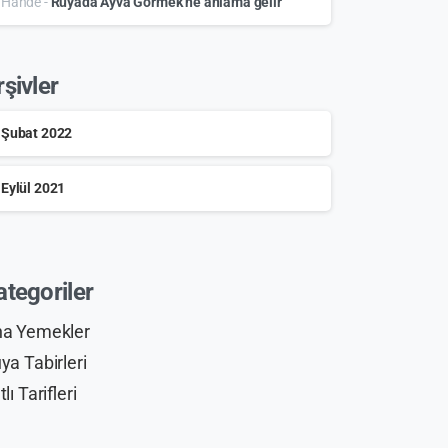
Hande
-
Rüyada Ayva Görmek ne anlama gelir
rşivler
Şubat 2022
Eylül 2021
ategoriler
a Yemekler
ya Tabirleri
tlı Tarifleri