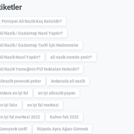
tiketler
1 Porsiyon Ali Nazik Kaç Kaloridir?
Ali Nazik / Gaziantep Nasıl Yapılır?
Ali Nazik / Gaziantep Tarifi İçin Malzemeler
Ali Nazik Nasıl Yapılır?
ali nazik nerede yenir?
Ali Nazik Yemeğinin Püf Noktaları Nelerdir?
alinazik yenecek yerler
Ankarada ali nazik
Ankara en iyi fal
en iyi alinazik yapan
en iyi falcı
en iyi fal merkezi
en iyi fal merkezi 2022
Kahve falı 2022
Karnıyarık tarifi
Rüyada Ayva Ağacı Görmek