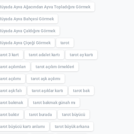
Rüyada Ayva Ağacından Ayva Topladığını Görmek
Rüyada Ayva Bahçesi Görmek
Rüyada Ayva Çaldığını Görmek
Rüyada Ayva Çiçeği Görmek
tarot
tarot 3 kart
tarot adalet kartı
tarot ay kartı
tarot açılımları
tarot açılım örnekleri
tarot açılımı
tarot aşk açılımı
tarot aşk falı
tarot aşıklar kartı
tarot bak
tarot bakmak
tarot bakmak günah mı
tarot baktır
tarot burada
tarot büyücü
tarot büyücü kartı anlamı
tarot büyük arkana