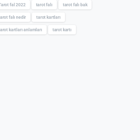
Tarot fal 2022
tarot falı
tarot falı bak
tarot falı nedir
tarot kartları
tarot kartları anlamları
tarot kartı