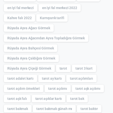
en iyi fal merkezi
en iyi fal merkezi 2022
Kahve falı 2022
Karnıyarık tarifi
Rüyada Ayva Ağacı Görmek
Rüyada Ayva Ağacından Ayva Topladığını Görmek
Rüyada Ayva Bahçesi Görmek
Rüyada Ayva Çaldığını Görmek
Rüyada Ayva Çiçeği Görmek
tarot
tarot 3 kart
tarot adalet kartı
tarot ay kartı
tarot açılımları
tarot açılım örnekleri
tarot açılımı
tarot aşk açılımı
tarot aşk falı
tarot aşıklar kartı
tarot bak
tarot bakmak
tarot bakmak günah mı
tarot baktır