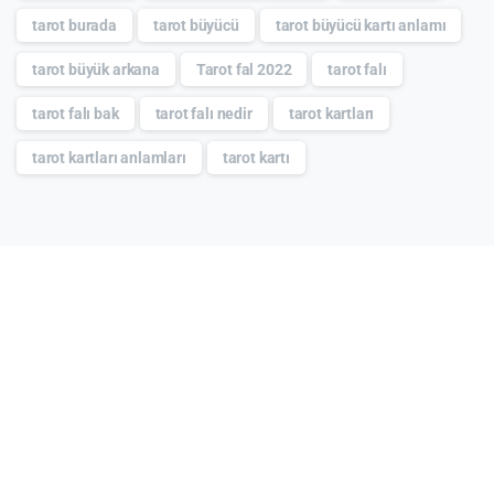
tarot burada
tarot büyücü
tarot büyücü kartı anlamı
tarot büyük arkana
Tarot fal 2022
tarot falı
tarot falı bak
tarot falı nedir
tarot kartları
tarot kartları anlamları
tarot kartı