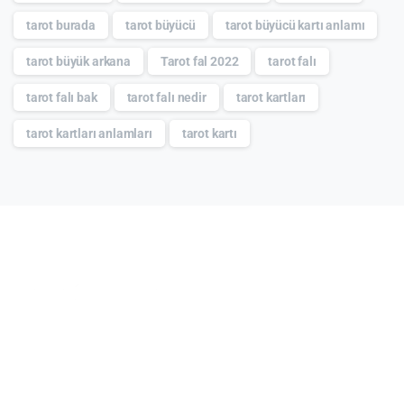
tarot burada
tarot büyücü
tarot büyücü kartı anlamı
tarot büyük arkana
Tarot fal 2022
tarot falı
tarot falı bak
tarot falı nedir
tarot kartları
tarot kartları anlamları
tarot kartı