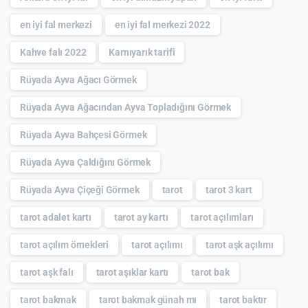
en iyi fal merkezi
en iyi fal merkezi 2022
Kahve falı 2022
Karnıyarık tarifi
Rüyada Ayva Ağacı Görmek
Rüyada Ayva Ağacından Ayva Topladığını Görmek
Rüyada Ayva Bahçesi Görmek
Rüyada Ayva Çaldığını Görmek
Rüyada Ayva Çiçeği Görmek
tarot
tarot 3 kart
tarot adalet kartı
tarot ay kartı
tarot açılımları
tarot açılım örnekleri
tarot açılımı
tarot aşk açılımı
tarot aşk falı
tarot aşıklar kartı
tarot bak
tarot bakmak
tarot bakmak günah mı
tarot baktır