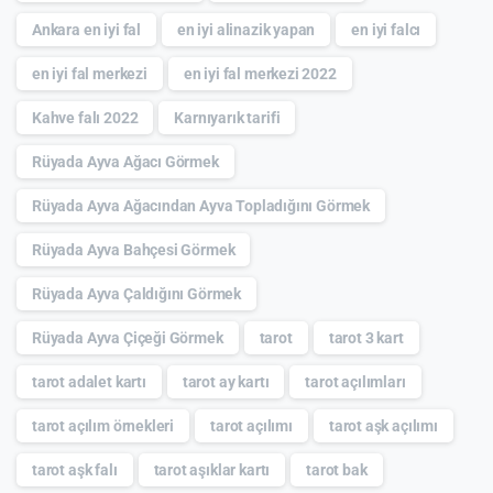
Ankara en iyi fal
en iyi alinazik yapan
en iyi falcı
en iyi fal merkezi
en iyi fal merkezi 2022
Kahve falı 2022
Karnıyarık tarifi
Rüyada Ayva Ağacı Görmek
Rüyada Ayva Ağacından Ayva Topladığını Görmek
Rüyada Ayva Bahçesi Görmek
Rüyada Ayva Çaldığını Görmek
Rüyada Ayva Çiçeği Görmek
tarot
tarot 3 kart
tarot adalet kartı
tarot ay kartı
tarot açılımları
tarot açılım örnekleri
tarot açılımı
tarot aşk açılımı
tarot aşk falı
tarot aşıklar kartı
tarot bak