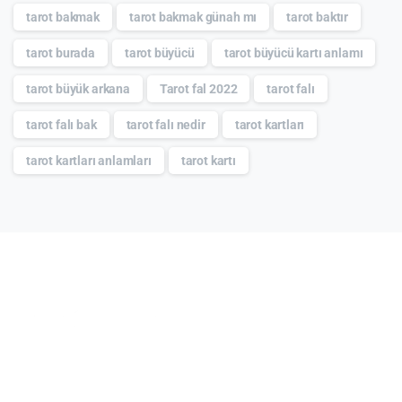
tarot bakmak
tarot bakmak günah mı
tarot baktır
tarot burada
tarot büyücü
tarot büyücü kartı anlamı
tarot büyük arkana
Tarot fal 2022
tarot falı
tarot falı bak
tarot falı nedir
tarot kartları
tarot kartları anlamları
tarot kartı