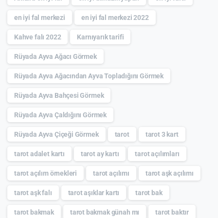
en iyi fal merkezi
en iyi fal merkezi 2022
Kahve falı 2022
Karnıyarık tarifi
Rüyada Ayva Ağacı Görmek
Rüyada Ayva Ağacından Ayva Topladığını Görmek
Rüyada Ayva Bahçesi Görmek
Rüyada Ayva Çaldığını Görmek
Rüyada Ayva Çiçeği Görmek
tarot
tarot 3 kart
tarot adalet kartı
tarot ay kartı
tarot açılımları
tarot açılım örnekleri
tarot açılımı
tarot aşk açılımı
tarot aşk falı
tarot aşıklar kartı
tarot bak
tarot bakmak
tarot bakmak günah mı
tarot baktır