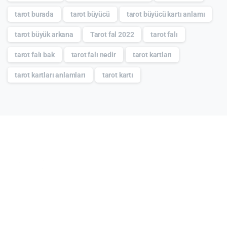
tarot burada
tarot büyücü
tarot büyücü kartı anlamı
tarot büyük arkana
Tarot fal 2022
tarot falı
tarot falı bak
tarot falı nedir
tarot kartları
tarot kartları anlamları
tarot kartı