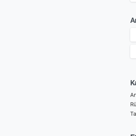
A
K
An
Rü
Ta