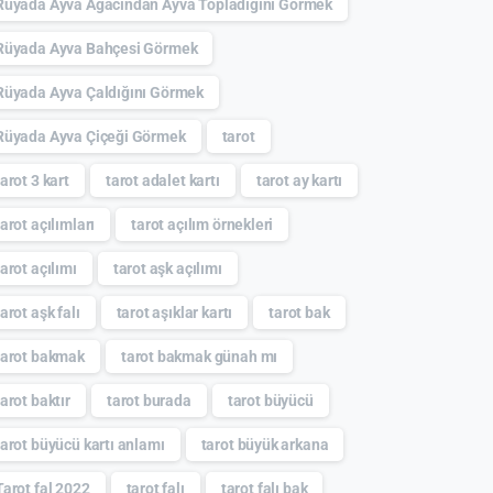
Rüyada Ayva Ağacından Ayva Topladığını Görmek
Rüyada Ayva Bahçesi Görmek
Rüyada Ayva Çaldığını Görmek
Rüyada Ayva Çiçeği Görmek
tarot
tarot 3 kart
tarot adalet kartı
tarot ay kartı
tarot açılımları
tarot açılım örnekleri
tarot açılımı
tarot aşk açılımı
tarot aşk falı
tarot aşıklar kartı
tarot bak
tarot bakmak
tarot bakmak günah mı
tarot baktır
tarot burada
tarot büyücü
tarot büyücü kartı anlamı
tarot büyük arkana
Tarot fal 2022
tarot falı
tarot falı bak