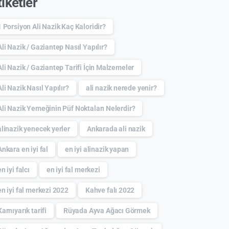
tiketler
1 Porsiyon Ali Nazik Kaç Kaloridir?
Ali Nazik / Gaziantep Nasıl Yapılır?
Ali Nazik / Gaziantep Tarifi İçin Malzemeler
Ali Nazik Nasıl Yapılır?
ali nazik nerede yenir?
Ali Nazik Yemeğinin Püf Noktaları Nelerdir?
alinazik yenecek yerler
Ankarada ali nazik
Ankara en iyi fal
en iyi alinazik yapan
en iyi falcı
en iyi fal merkezi
en iyi fal merkezi 2022
Kahve falı 2022
Karnıyarık tarifi
Rüyada Ayva Ağacı Görmek