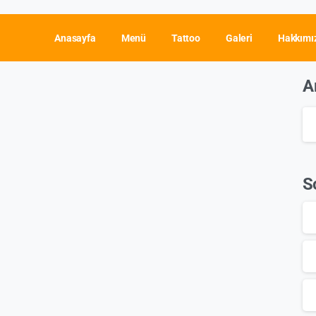
Anasayfa
Menü
Tattoo
Galeri
Hakkımı
örmek
A
S