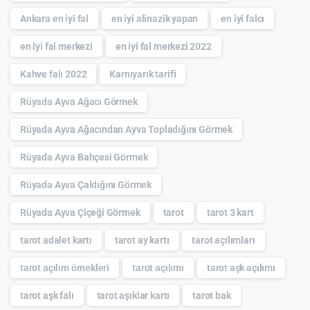
Ankara en iyi fal
en iyi alinazik yapan
en iyi falcı
en iyi fal merkezi
en iyi fal merkezi 2022
Kahve falı 2022
Karnıyarık tarifi
Rüyada Ayva Ağacı Görmek
Rüyada Ayva Ağacından Ayva Topladığını Görmek
Rüyada Ayva Bahçesi Görmek
Rüyada Ayva Çaldığını Görmek
Rüyada Ayva Çiçeği Görmek
tarot
tarot 3 kart
tarot adalet kartı
tarot ay kartı
tarot açılımları
tarot açılım örnekleri
tarot açılımı
tarot aşk açılımı
tarot aşk falı
tarot aşıklar kartı
tarot bak