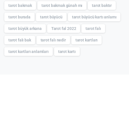
tarot bakmak
tarot bakmak günah mı
tarot baktır
tarot burada
tarot büyücü
tarot büyücü kartı anlamı
tarot büyük arkana
Tarot fal 2022
tarot falı
tarot falı bak
tarot falı nedir
tarot kartları
tarot kartları anlamları
tarot kartı